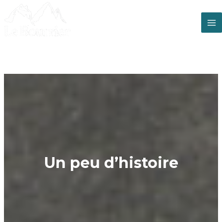
Aller
au
contenu
M
M
Un peu d’histoire