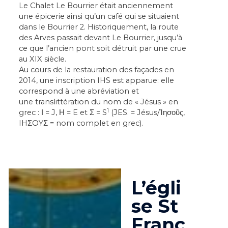
Le Chalet Le Bourrier était anciennement
une épicerie ainsi qu’un café qui se situaient
dans le Bourrier 2. Historiquement, la route
des Arves passait devant Le Bourrier, jusqu’à
ce que l’ancien pont soit détruit par une crue
au XIX siècle.
Au cours de la restauration des façades en
2014, une inscription IHS est apparue: elle
correspond à une abréviation et
une
translittération
du nom de «
Jésus
» en
1
grec : Ι = J, Η = E et Σ = S
(JES. = Jésus/Ἰησοῦς,
IHΣOYΣ = nom complet en grec).
L’égli
se St
Franc