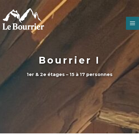
Aller
au
contenu
M
M
Bourrier I
1er & 2e étages – 15 à 17 personnes